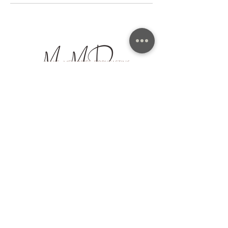
Links
Social media
Home
Diensten
Portfolio
Over mij
Casten op locatie
FAQ
Samenwerking
Contact
Contact gegevens
Make Memories bodycasting
Atelier in Noordbroek, Groningen
Alleen op afspraak