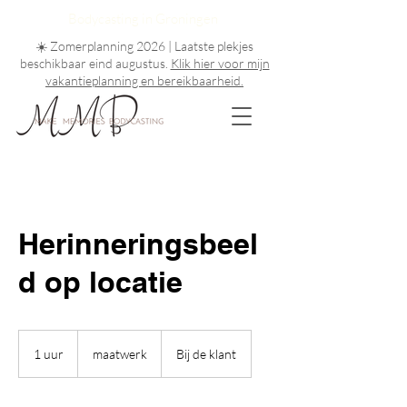
Bodycasting in Groningen
☀️ Zomerplanning 2026 | Laatste plekjes
beschikbaar eind augustus
.
Klik hier voor mijn
vakantieplanning en bereikbaarheid.
Herinneringsbeel
d op locatie
maatwerk
1 uur
1
maatwerk
Bij de klant
u
u