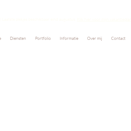
 Laatste plekjes beschikbaar eind augustus
.
Klik hier voor mijn vakantiepl
e
Diensten
Portfolio
Informatie
Over mij
Contact