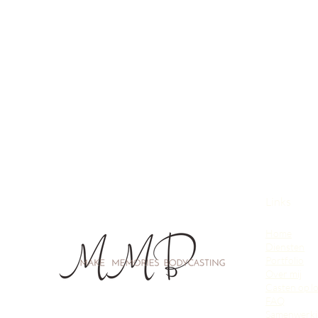
Links
Home
Diensten
Portfolio
Over mij
Casten op lo
FAQ
Samenwerki