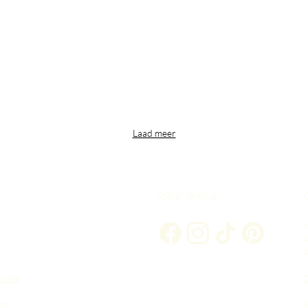
Laad meer
Social media
A
catie
ng