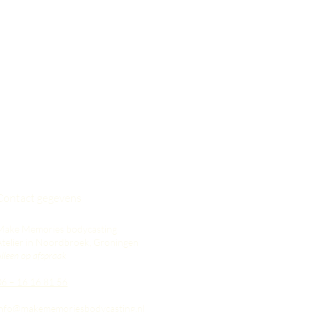
Contact gegevens
Make Memories bodycasting
Atelier in Noordbroek, Groningen
lleen op afspraak
06 – 16 16 81 56
info@makememoriesbodycasting.nl