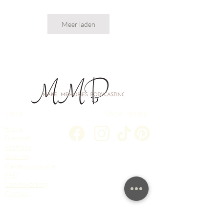
Meer laden
Links
Social media
Home
Diensten
Portfolio
Over mij
Casten op locatie
FAQ
Samenwerking
Contact
Contact gegevens