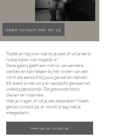
Neem contact met mij op
Twijfel je nog over wat bij je past of wil je eerst
rustig kijken wat mogelijk is?
Deze galerij geeft een indruk van eerdere
werken en kan helpen bij het vinden van een
vorm die aansluit bij jouw gevoel en wensen.
Elk beeld is met zorg en aandacht gemaakt en
volledig persoonlijk. De getoonde foto’s
dienen ter inspiratie.
Heb je vragen of wil je iets bespreken? Neem
gerust contact op, er wordt graag met je
meegedacht.
Neem gerust contact op