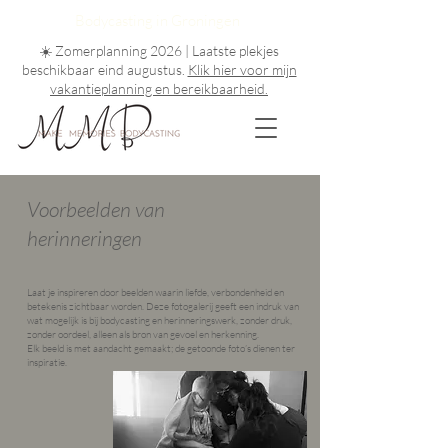
Bodycasting in Groningen
☀️ Zomerplanning 2026 | Laatste plekjes
beschikbaar eind augustus
.
Klik hier voor mijn
vakantieplanning en bereikbaarheid.
Voorbeelden van
herinneringen
Laat je inspireren door beelden waarin liefde, verbondenheid en
betekenis zichtbaar worden. Deze fotogalerij geeft een indruk van
wat mogelijk is bij bodycasting en herinneringswerk, zonder druk,
zonder oordeel, alleen als bron van gevoel en herkenning.
Elk beeld is met aandacht gemaakt; de getoonde foto’s dienen ter
inspiratie.