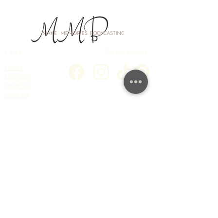
Links
Social media
Home
Diensten
Portfolio
Over mij
Casten op locatie
FAQ
Samenwerking
Contact
Contact gegevens
Make Memories bodycasting
Atelier in Noordbroek, Groningen
Alleen op afspraak
06 – 16 16 81 56