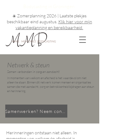
Bodycasting in Groningen
☀️ Zomerplanning 2026 | Laatste plekjes
beschikbaar eind augustus
.
Klik hier voor mijn
vakantieplanning en bereikbaarheid.
Netwerk & steun
Samen verbonden in zorg en aandacht
In momenten van welkom en afscheid is het waardevol om niet
alleen te staan. Binnen dit netwerk komen mensen en organisaties
samen die met aandacht, zorg en betrokkenheid bijdragen aan steun
en herinnering.
Samenwerken? Neem contact met mij op
Herinneringen ontstaan niet alleen. In
momenten van welkom én afscheid is