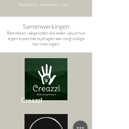
Persoonlijk, betrokken, nabij
Samenwerkingen
Betrokken vakgenoten die ieder vanuit hun
eigen expertise bijdragen aan zorgvuldige
herinneringen.
Creazzl