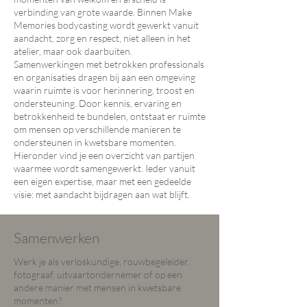
verbinding van grote waarde. Binnen Make
Memories bodycasting wordt gewerkt vanuit
aandacht, zorg en respect, niet alleen in het
atelier, maar ook daarbuiten.
Samenwerkingen met betrokken professionals
en organisaties dragen bij aan een omgeving
waarin ruimte is voor herinnering, troost en
ondersteuning. Door kennis, ervaring en
betrokkenheid te bundelen, ontstaat er ruimte
om mensen op verschillende manieren te
ondersteunen in kwetsbare momenten.
Hieronder vind je een overzicht van partijen
waarmee wordt samengewerkt. Ieder vanuit
een eigen expertise, maar met een gedeelde
visie: met aandacht bijdragen aan wat blijft.
Samenwerken
Werk je als verloskundige, rouwbegeleider,
fotograaf, uitvaartondernemer of op een
andere manier met mensen in kwetsbare
momenten?