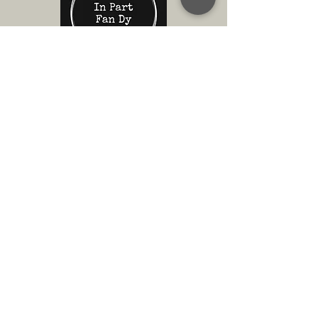
In Part Fan Dy
Memories by Marijke
3D Bodyprint