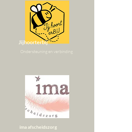
Jijhoorterbij
Ondersteuning en verbinding
ima afscheidszorg